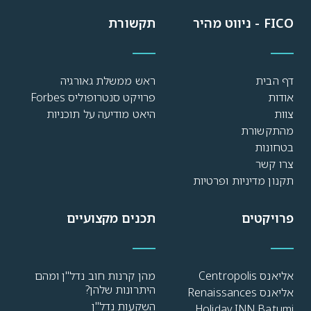
FICO - ניווט מהיר
תקשורת
דף הבית
ראש ממשלת גאורגיה
אודות
פרויקט סנטרופוליס Forbes
צוות
היאט מודיעה על תוכניות
מהתקשורת
בטחונות
צרו קשר
תקנון מדיניות ופרטיות
פרויקטים
תכנים מקצועיים
אליאנס Centropolis
מהן קרנות חוב נדל"ן ומהם
היתרונות שלהן?
אליאנס Renaissances
השקעות נדל"ן
Holiday INN Batumi