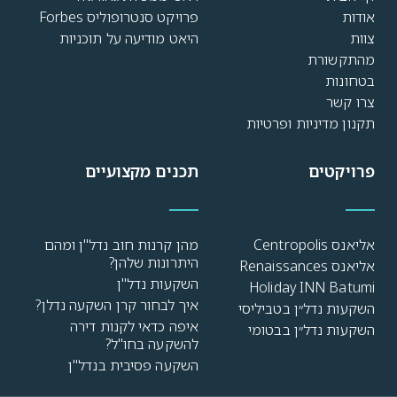
אודות
פרויקט סנטרופוליס Forbes
צוות
היאט מודיעה על תוכניות
מהתקשורת
בטחונות
צרו קשר
תקנון מדיניות ופרטיות
פרויקטים
תכנים מקצועיים
אליאנס Centropolis
מהן קרנות חוב נדל"ן ומהם
היתרונות שלהן?
אליאנס Renaissances
השקעות נדל"ן
Holiday INN Batumi
איך לבחור קרן השקעה נדלן?
השקעות נדל״ן בטביליסי
איפה כדאי לקנות דירה
השקעות נדל״ן בבטומי
להשקעה בחו"ל?
השקעה פסיבית בנדל"ן