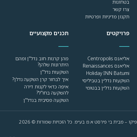
בטחונות
צרו קשר
תקנון מדיניות ופרטיות
פרויקטים
תכנים מקצועיים
אליאנס Centropolis
מהן קרנות חוב נדל"ן ומהם
היתרונות שלהן?
אליאנס Renaissances
השקעות נדל"ן
Holiday INN Batumi
איך לבחור קרן השקעה נדלן?
השקעות נדל״ן בטביליסי
איפה כדאי לקנות דירה
השקעות נדל״ן בבטומי
להשקעה בחו"ל?
השקעה פסיבית בנדל"ן
פיקו – מבית בי פירסט א.מ בע״מ. כל הזכויות שמורות © 2026