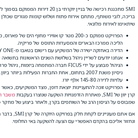
SMI מתכננת רכישה של בניין יוקרתי בן
בריכה, לובי משותף, מתחם אירוח פתוח ושלוש קומות מגורים שכולן פ
שיתאימו לאירוח מלונאי.
הפרויקט ממוקם כ-200 מטר קו אווירי מחוף הים
הליכה ממרכז הבארים והמסעדות התוסס של פריקיה.
הדירה באחזקה ישירה של המשקיע עם רישום בטאבו מ-DAY ONE.
אנחנו יודעים לשריין ניהול בשלושת השנים הראשונות בתשואה של 6% שנתי כאשר הרנטה היא רבעו
הניהול מבוצע על ידי FICUS חברה המתמחה ביז
ניסיון משנת 2007 בתחום, אחת החברות הפעילות ביותר ביוון.
עלויות לדירה 145-80 אלף יורו.
הפרויקט זוכה להתעניינות יוצאת דופן, מצד המשקיעים, כאשר 
קרן יוון של SMI, מאתרת הזדמנויות השקעה שנוצרו בעקבות
משבר הק
שמבוסס על הניסון הרב של השותפים בקרן, ולאחר ביצוע של מחקר 
אם אתם מעוניינ
ונחזור אליכם בהקדם האפשרי עם הצעה להשקעה באי החלומי.