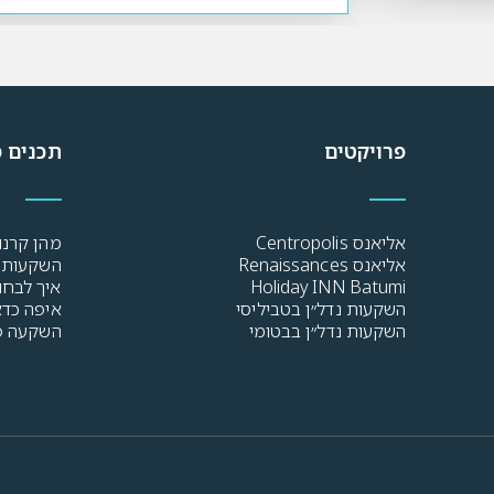
פרויקטים
תכנים מ
אליאנס Centropolis
מהן קרנו
אליאנס Renaissances
השקעות נ
Holiday INN Batumi
איך לבחו
השקעות נדל״ן בטביליסי
איפה כדא
השקעות נדל״ן בבטומי
השקעה פס