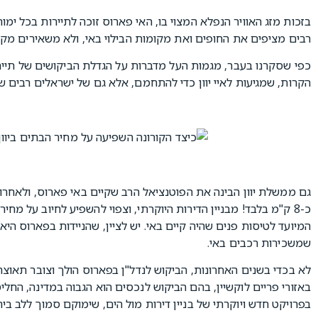
בזכות מזג האוויר הנפלא המצוי בו, האי פארוס זוכה לתיירות בכל ימות
רבים מציפים את החופים ואת מקומות הבילוי באי, ולא משאירים מקום
כפי שסקרנו בעבר, מגמות העל מדברות על הגדלת הביקושים של תיירי
הקרות, שמגיעות לאיי יוון כדי להתחמם, אלא גם של ישראלים רבים שר
גם ממשלת יוון הבינה את הפוטנציאל הרב שקיים באי פארוס, ולאחרו
כ-8 ק"מ בלבד! מבניין הדירות היוקרתי, וצפוי להשפיע לחיוב על מח
המיועד לטיסות פנים שהיה קיים באי. יש לציין, שהניידות בפארוס הי
שמשכירות רכבים באי.
באזורי פריים לוקשיין, בהם הביקוש לנכסים הוא הגבוה במדינה, החל
בפרויקט חדש ויוקרתי של בניין דירות מול הים, שימוקם סמוך ללב ביר