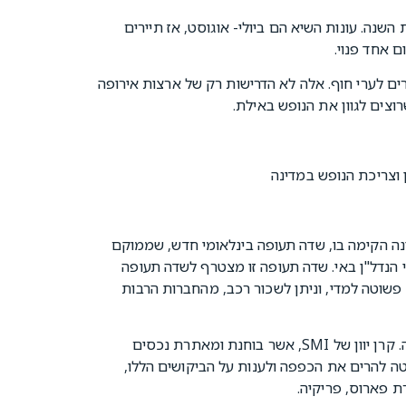
 השנה. עונות השיא הם ביולי- אוגוסט, אז תיירים
 אחד פנוי.
ם לערי חוף. אלה לא הדרישות רק של ארצות אירופה
וצים לגוון את הנופש באילת.
נה הקימה בו, שדה תעופה בינלאומי חדש, שממוקם
ירי הנדל"ן באי. שדה תעופה זו מצטרף לשדה תעופה
א פשוטה למדי, וניתן לשכור רכב, מהחברות הרבות
לא בכדי בשנים האחרונות, הביקוש לנדל"ן בפארוס הולך וצובר תאוצה. קרן יוון של SMI, אשר בוחנת ומאתרת נכסים
יטה להרים את הכפפה ולענות על הביקושים הללו,
ת פארוס, פריקיה.