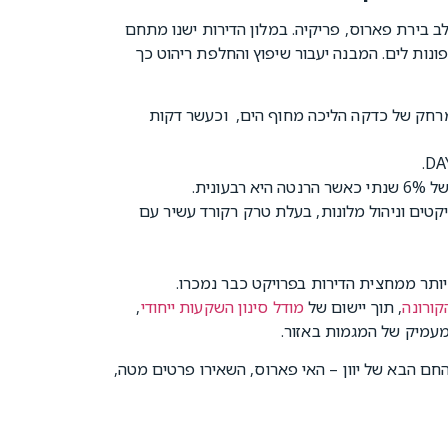
 20 דירות הממוקם בסמוך ללב בירת פארוס, פריקיה. במלון הדירות ישנו מתחם
ונות לים. המבנה יעבור שיפוץ והחלפת ריהוט כך
 של פארוס, מרחק של כדקה הליכה מחוף הים, וכעשר דקות
נית.
מות, ניהול פרויקטים וניהול מלונות, בעלת טרק רקורד עשיר עם
יותר ממחצית הדירות בפרויקט כבר נמכרו.
ורונה
, תוך יישום של
מודל סינון השקעות ייחודי
,
מעמיק של המגמות באזור.
ים לקחת חלק בפרויקט היוקרה של קרן SMI, בדבר החם הבא של יוון – האי פארוס, השאירו פרטים מטה,